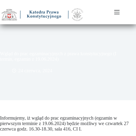
Przejdź
do
treści
Wgląd do prac egzaminacyjnych z prawa konstytucyjnego (I
termin, egzamin z 19.06.2024)
24 czerwca, 2024
Informujemy, iż wgląd do prac egzaminacyjnych (egzamin w
pierwszym terminie z 19.06.2024) będzie możliwy we czwartek 27
czerwca godz. 16.30-18.30, sala 416, CI I.