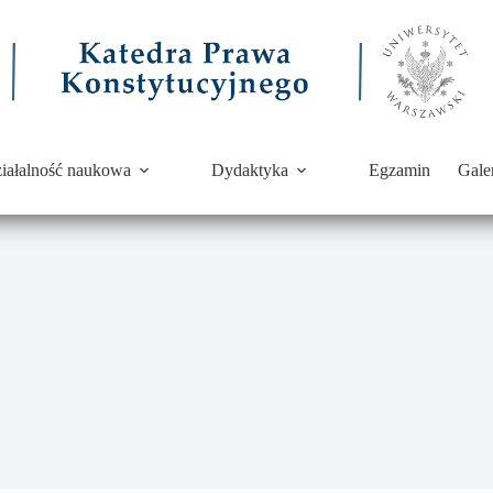
iałalność naukowa
Dydaktyka
Egzamin
Gale